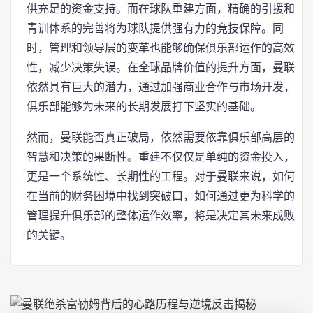
供充足的资金支持。而在球队重建方面，精确的引援和
青训体系的完善将为球队提供强有力的竞技保障。同
时，管理和领导层的变革也能够确保俱乐部运作的高效
性，减少决策失误。在全球品牌价值的提升方面，曼联
依然具有巨大的潜力，通过加强商业合作与市场开发，
俱乐部能够为未来的长期发展打下坚实的基础。
然而，曼联能否真正破局，依然需要依靠俱乐部高层的
智慧和决策的果断性。重建不仅仅是单纯的资金投入，
更是一个系统性、长期性的工程。对于曼联来说，如何
在当前的财务困境中找到突破口，如何通过更为科学的
管理提升俱乐部的整体运作效率，将是决定其未来成败
的关键。