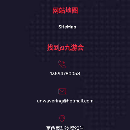
网站地图
SiteMap
找到j9九游会
13594780058
unwavering@hotmail.com
定西市却冷城93号