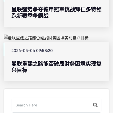
曼联强势争夺德甲冠军挑战拜仁多特领
跑新赛季争霸战
2026-05-06 09:58:20
曼联重建之路能否破局财务困境实现复
兴目标