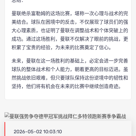
总结：
曼联绝杀富勒姆的这场比赛，堪称一次心理与战术的完
美结合。球队在困境中的反击，不仅展现了球员们的强
大心理素质，也证明了曼联在调整战术和个体突破上的
成功。通过这场胜利，曼联不仅解决了眼前的挑战，更
积累了宝贵的经验，为未来的比赛奠定了信心。
未来，曼联在这一场胜利的基础上，必定会进一步完善
球队的整体战术和个人能力，朝着更高的目标迈进。虽
然挑战依旧艰难，但只要球队保持这份逆境中的韧性和
坚持，他们将有机会在未来的比赛中继续创造奇迹。
2026-05-02 10:03:10