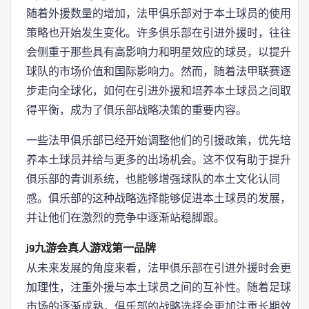
随着外援数量的增加，法甲俱乐部对于本土球员的使用
策略也开始发生变化。许多俱乐部在引进外援时，往往
会侧重于那些具有高影响力和明星效应的球员，以提升
球队的市场价值和国际影响力。然而，随着法甲联赛逐
步走向全球化，如何在引进外援和培养本土球员之间取
得平衡，成为了俱乐部战略决策的重要内容。
一些法甲俱乐部已经开始调整他们的引援政策，优先培
养本土球员并给与更多的出场机会。这不仅有助于提升
俱乐部的青训系统，也能够增强球队的本土文化认同
感。俱乐部的这种战略选择能够促进本土球员的发展，
并让他们在激烈的竞争中逐渐站稳脚跟。
j9九游会真人游戏第一品牌
从未来发展的角度来看，法甲俱乐部在引进外援时会更
加理性，注重外援与本土球员之间的互补性。随着足球
市场的逐渐成熟，俱乐部的战略选择会更加注重长期效