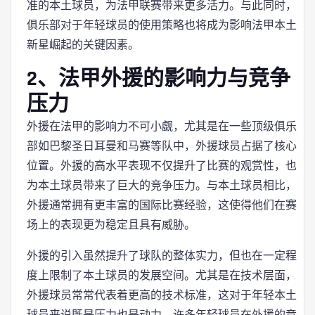
准的本土球员，为法甲联赛带来更多活力。与此同时，
俱乐部对于年轻球员的使用策略也将成为影响法甲本土
新星崛起的关键因素。
2、法甲外援的影响力与竞争
压力
外援在法甲的影响力不可小觑，尤其是在一些顶级俱乐
部如巴黎圣日耳曼和马赛等队中，外援球员占据了核心
位置。外援的高水平表现不仅提升了比赛的观赏性，也
为本土球员带来了巨大的竞争压力。与本土球员相比，
外援通常拥有更丰富的国际比赛经验，这使得他们在赛
场上的表现更为稳定且具有威胁。
外援的引入虽然提升了球队的整体实力，但也在一定程
度上限制了本土球员的发展空间。尤其是在技术层面，
外援球员常常代表着更高的技术标准，这对于年轻本土
球员来说既是压力也是动力。许多年轻球员在外援的竞