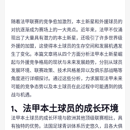
随着法甲联赛的竞争愈加激烈，本土新星和外援球员的
对抗逐渐成为赛场上的一大亮点。近年来，法甲不仅涌
现出了大量具有潜力的本土新星，还吸引了许多世界级
外援的加盟，这使得本土球员的生存空间和发展机遇发
生了变化。本篇文章将从四个方面分析法甲本土新星崛
起与外援竞争格局的现状与未来发展趋势，分别从球员
发展环境、联赛政策、技术风格差异以及俱乐部战略等
角度进行详细探讨。通过这些分析，力求展现法甲未来
可能的竞争态势以及本土球员在此过程中可能遇到的挑
战与机遇。
1、法甲本土球员的成长环境
法甲本土球员的成长环境与欧洲其他顶级联赛相比，具
有独特的优势。法国足球青训体系历史悠久，且各大俱