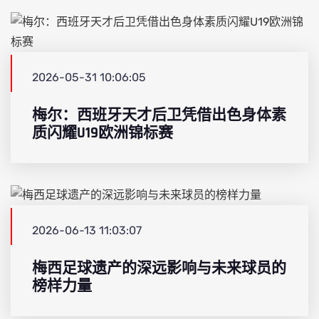
2026-05-31 10:06:05
梅尔：西班牙天才后卫凭借出色身体素
质闪耀U19欧洲锦标赛
2026-06-13 11:03:07
梅西足球遗产的深远影响与未来球员的
榜样力量