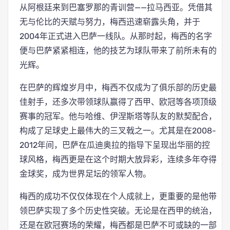
从阿根廷来到巴塞罗那的青训营——拉马西亚。凭借其
无与伦比的天赋与努力，梅西迅速崭露头角，并于
2004年正式进入巴萨一线队。从那时起，梅西的名字
便与巴萨紧紧相连，他的技艺为球队带来了前所未有的
光辉。
在巴萨的辉煌岁月中，梅西不仅成为了俱乐部的历史最
佳射手，还多次带领球队赢得了西甲、欧冠等各项顶级
赛事的冠军。他与哈维、伊涅斯塔等队友的默契配合，
构成了足球史上最伟大的三叉戟之一。尤其是在2008-
2012年间，巴萨在瓜迪奥拉的指导下呈现出华丽的控
球风格，梅西更是在这个时期大放异彩，连续多年夺得
金球奖，成为世界足坛的领军人物。
梅西的成功不仅仅体现在个人成就上，更重要的是他带
领巴萨实现了多个历史性突破。无论是在西甲的统治，
还是在欧冠赛场的荣耀，梅西都是巴萨不可或缺的一部