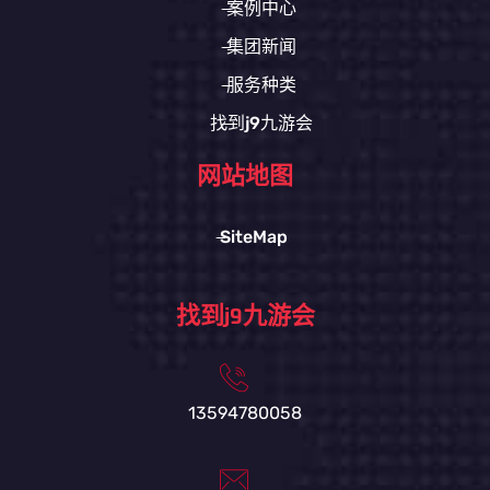
案例中心
集团新闻
服务种类
找到j9九游会
网站地图
SiteMap
找到j9九游会
13594780058