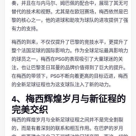
奏，并且在与内马尔、姆巴佩的配合中，展现了其无可
替代的技术和视野。尤其是在欧冠赛场，梅西依然是巴
黎的核心之一，他的进球和助攻为球队的进攻提供了强
有力的支持。
梅西的到来，不仅仅提升了巴黎的竞技水平，更提升了
整个法国足球的国际影响力。作为全球足坛最具影响力
的球员之一，梅西在PSG的表现吸引了大量球迷的关
注，也让巴黎圣日耳曼的品牌价值得到了巨大的提升。
在梅西的带领下，PSG不断向着更高的目标迈进，梅西
的全新足球征程也为这支球队注入了新的动力。
4、梅西辉煌岁月与新征程的
完美交织
梅西的辉煌岁月与全新足球征程之间并不是完全割裂
的，而是有着深刻的联系和相互作用。在巴萨的岁月