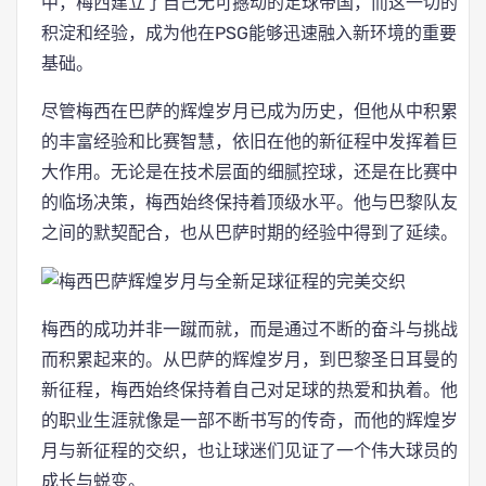
中，梅西建立了自己无可撼动的足球帝国，而这一切的
积淀和经验，成为他在PSG能够迅速融入新环境的重要
基础。
尽管梅西在巴萨的辉煌岁月已成为历史，但他从中积累
的丰富经验和比赛智慧，依旧在他的新征程中发挥着巨
大作用。无论是在技术层面的细腻控球，还是在比赛中
的临场决策，梅西始终保持着顶级水平。他与巴黎队友
之间的默契配合，也从巴萨时期的经验中得到了延续。
梅西的成功并非一蹴而就，而是通过不断的奋斗与挑战
而积累起来的。从巴萨的辉煌岁月，到巴黎圣日耳曼的
新征程，梅西始终保持着自己对足球的热爱和执着。他
的职业生涯就像是一部不断书写的传奇，而他的辉煌岁
月与新征程的交织，也让球迷们见证了一个伟大球员的
成长与蜕变。