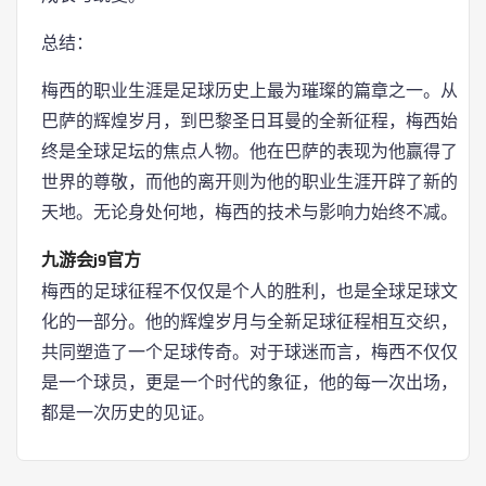
总结：
梅西的职业生涯是足球历史上最为璀璨的篇章之一。从
巴萨的辉煌岁月，到巴黎圣日耳曼的全新征程，梅西始
终是全球足坛的焦点人物。他在巴萨的表现为他赢得了
世界的尊敬，而他的离开则为他的职业生涯开辟了新的
天地。无论身处何地，梅西的技术与影响力始终不减。
九游会j9官方
梅西的足球征程不仅仅是个人的胜利，也是全球足球文
化的一部分。他的辉煌岁月与全新足球征程相互交织，
共同塑造了一个足球传奇。对于球迷而言，梅西不仅仅
是一个球员，更是一个时代的象征，他的每一次出场，
都是一次历史的见证。