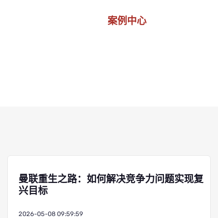
案例中心
首页
案例中心
曼联重生之路：如何解决竞争力问题实现复
兴目标
2026-05-08 09:59:59