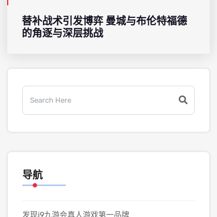
替补战术引发博弈 曼城与布伦特福德
的角逐与深层挑战
导航
发现j9九游会真人游戏第一品牌