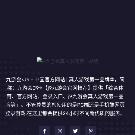
九游会·J9 - 中国官方网站 | 真人游戏第一品牌⚽️，简
称：九游会J9⭐️【j9九游会官网推荐】提供「综合体
育、官方网站、登录入口、j9九游会真人游戏第一品
牌等」。不管尊贵的您使用的是PC端还是手机端网页
登录游戏,在这里都会提供24小时不间断优质的服务。