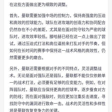
在这些方面做出更为细致的调整。
首先，曼联需要加强中场的控制力，保持高强度的压迫
和高效的控球能力。球队在进攻端的创造力和协同配合
仍然存在不小的差距，尤其是在面对防守较为严密的球
队时，进攻效率较低。滕哈赫已经在这一点上做出了尝
试，通过压迫式打法和高位逼抢来打乱对手的节奏，但
如何在长时间的赛季中保持这一战术风格的高效性，仍
然需要更多的磨合。
另外，曼联还需要根据对手的不同特点，灵活调整战
术。无论是面对强队还是弱队，曼联都不能仅仅依赖单
一的战术打法，必须要有足够的应变能力。例如，在对
阵弱队时，曼联应当保持更高的控球率，逐步蚕食对方
的防线；而在面对强敌时，则应更加注重反击速度，寻
找防守中的漏洞进行致命一击。战术的灵活性和多样性
将是曼联恢复竞争力的关键。