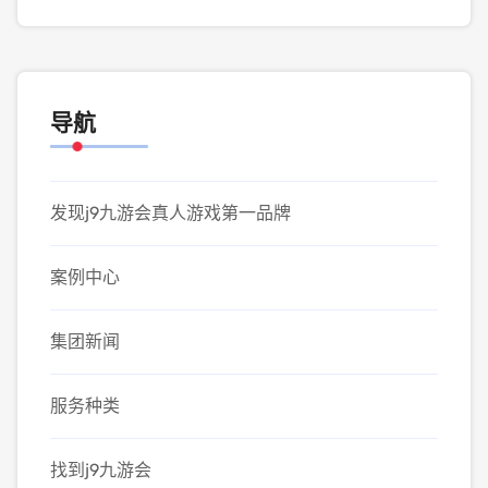
导航
发现j9九游会真人游戏第一品牌
案例中心
集团新闻
服务种类
找到j9九游会