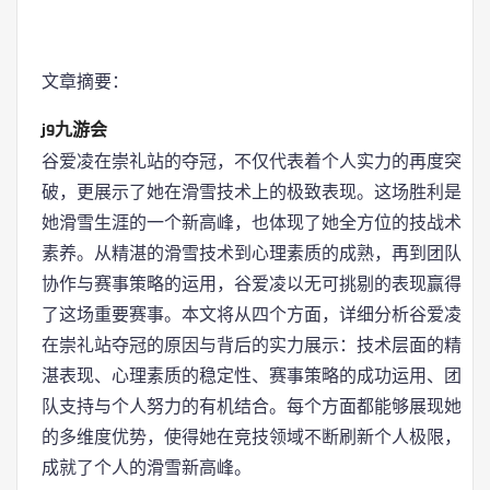
文章摘要：
j9九游会
谷爱凌在崇礼站的夺冠，不仅代表着个人实力的再度突
破，更展示了她在滑雪技术上的极致表现。这场胜利是
她滑雪生涯的一个新高峰，也体现了她全方位的技战术
素养。从精湛的滑雪技术到心理素质的成熟，再到团队
协作与赛事策略的运用，谷爱凌以无可挑剔的表现赢得
了这场重要赛事。本文将从四个方面，详细分析谷爱凌
在崇礼站夺冠的原因与背后的实力展示：技术层面的精
湛表现、心理素质的稳定性、赛事策略的成功运用、团
队支持与个人努力的有机结合。每个方面都能够展现她
的多维度优势，使得她在竞技领域不断刷新个人极限，
成就了个人的滑雪新高峰。