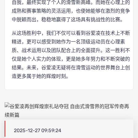
自我，最终实现了个人的滑雪新高峰。而她在心理上的
成熟和赛事策略的灵活运用，也使她能够在激烈的竞争
中脱颖而出，稳稳地赢得了这场具有挑战性的比赛。
从这场胜利中，我们不仅可以看到谷爱凌在技术上不断
精进，更可以感受到她作为一名顶级运动员在心理素
质、战术运用以及团队配合上的全面提升。这一胜利不
仅是她个人实力的体现，更是她多年努力和不断突破的
结果。未来，谷爱凌无疑将在滑雪运动的世界舞台上创
造更多属于她的辉煌时刻。
2025-12-27 09:59:24