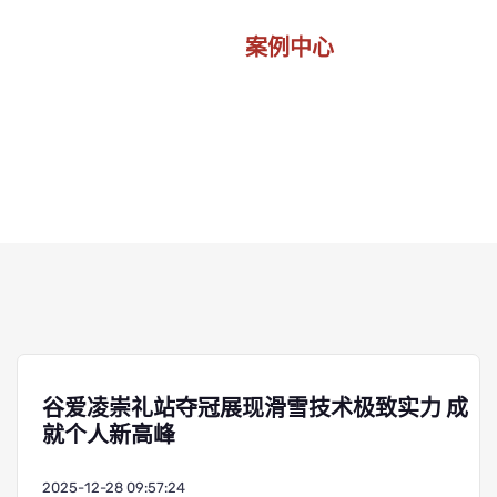
案例中心
首页
案例中心
谷爱凌崇礼站夺冠展现滑雪技术极致实力 成
就个人新高峰
2025-12-28 09:57:24