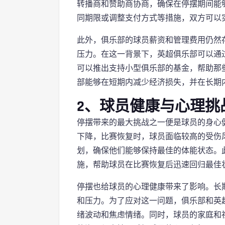
转播商和赞助商协商，确保在停摆期间能
同期限或调整支付方式等措施，双方可以
此外，俱乐部的球员薪资和管理费用仍然
压力。在这一背景下，英超俱乐部可以通
可以推出支持小型俱乐部的基金，帮助那
部能够在短期内减少经济损失，并在长期
2、球员健康与心理挑
停摆带来的最大挑战之一便是球员的身心
下降，比赛恢复时，球员面临较高的受伤
划，确保他们能够保持最佳的体能状态。
施，帮助球员在比赛恢复后迅速回归最佳
停摆也给球员的心理健康带来了影响。长
和压力。为了应对这一问题，俱乐部和英
绪波动和焦虑情绪。同时，球员的家庭和