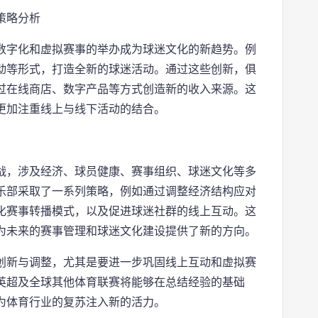
数字化和虚拟赛事的举办成为球迷文化的新趋势。例
动等形式，打造全新的球迷活动。通过这些创新，俱
过在线商店、数字产品等方式创造新的收入来源。这
更加注重线上与线下活动的结合。
战，涉及经济、球员健康、赛事组织、球迷文化等多
乐部采取了一系列策略，例如通过调整经济结构应对
化赛事转播模式，以及促进球迷社群的线上互动。这
为未来的赛事管理和球迷文化建设提供了新的方向。
创新与调整，尤其是要进一步巩固线上互动和虚拟赛
英超及全球其他体育联赛将能够在总结经验的基础
为体育行业的复苏注入新的活力。