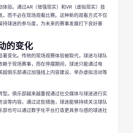
体验。通过AR（增强现实）和VR（虚拟现实）技
氛，而不必在现场观看比赛。这种新的观看方式不仅
保持球迷的参与度，为未来的赛事发展打下良好基
动的变化
显著变化。传统的现场观赛体验被取代，球迷与球队
依赖于现场赛事，而在停摆期间，球迷只能通过电
英超俱乐部通过加强线上内容建设、举办虚拟活动等
转型。俱乐部越来越重视通过社交媒体与球迷进行实
访谈等内容。通过这些措施，球迷能够持续关注球队
乐部也可以通过数字化平台打造更具参与感的球迷社