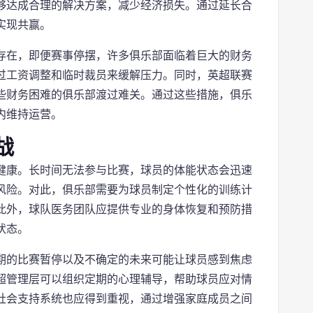
够达成合理的解决方案，减少经济损失。通过延长合
实现共赢。
存在，即便赛事停摆，许多俱乐部面临着巨大的财务
过工资调整和临时裁员来缓解压力。同时，英超联赛
些财务困难的俱乐部渡过难关。通过这些措施，俱乐
内维持运营。
战
健康。长时间无法参与比赛，球员的体能状态会迅速
风险。对此，俱乐部需要为球员制定个性化的训练计
此外，球队医务团队应提供专业的身体恢复和预防措
状态。
期的比赛暂停以及不确定的未来可能让球员感到焦虑
超管理层可以组织定期的心理辅导，帮助球员应对情
社会支持系统也应得到重视，通过增强家庭成员之间