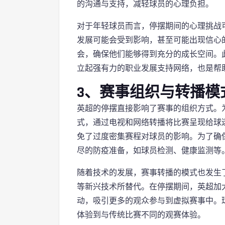
的沟通与支持，减轻球员的心理负担。
对于年轻球员而言，停摆期间的心理挑战
发展可能会受到影响，甚至可能出现信心
会，确保他们能够得到充分的成长空间。
立起强有力的职业发展支持网络，也是帮
3、赛事组织与转播模
英超的停摆直接影响了赛事的组织方式。为
式，通过电视和网络转播将比赛呈现给球
免了过度密集赛程对球员的影响。为了确
尽的防疫准备，如球员检测、健康监测等
随着技术的发展，赛事转播的模式也发生
等新兴技术所替代。在停摆期间，英超加
动，吸引更多的观众参与到虚拟赛事中。
体验到与传统比赛不同的观赛体验。