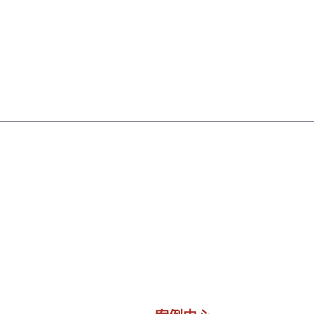
首页
发现j9九游会真人游戏第一品牌
案例中心
案例中心