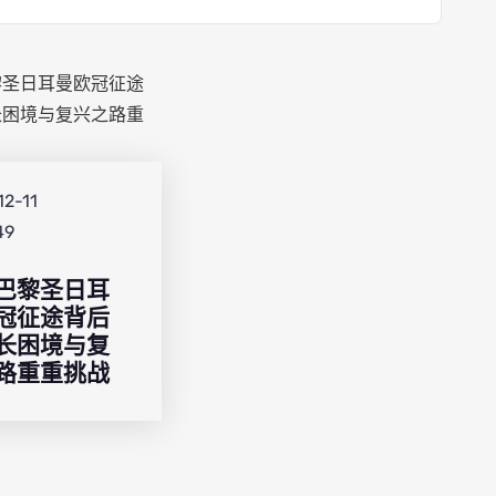
12-11
49
巴黎圣日耳
冠征途背后
长困境与复
路重重挑战