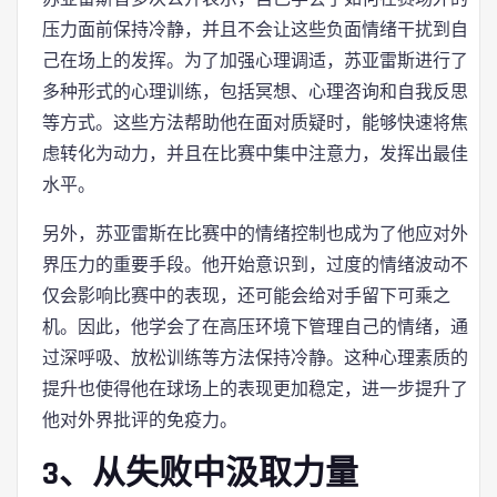
压力面前保持冷静，并且不会让这些负面情绪干扰到自
己在场上的发挥。为了加强心理调适，苏亚雷斯进行了
多种形式的心理训练，包括冥想、心理咨询和自我反思
等方式。这些方法帮助他在面对质疑时，能够快速将焦
虑转化为动力，并且在比赛中集中注意力，发挥出最佳
水平。
另外，苏亚雷斯在比赛中的情绪控制也成为了他应对外
界压力的重要手段。他开始意识到，过度的情绪波动不
仅会影响比赛中的表现，还可能会给对手留下可乘之
机。因此，他学会了在高压环境下管理自己的情绪，通
过深呼吸、放松训练等方法保持冷静。这种心理素质的
提升也使得他在球场上的表现更加稳定，进一步提升了
他对外界批评的免疫力。
3、从失败中汲取力量