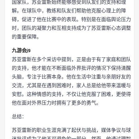
国家队，苏亚雷斯始终能够感受到队友们的支持和理
解。在球队中，教练和队友们帮助他克服心理上的障
碍，促进了他在比赛中的表现。特别是在面临舆论压力
时，团队的凝聚力和互相支持成为了苏亚雷斯心态调整
的重要保障。
九游会j9
苏亚雷斯在多个采访中提到，正是由于有了家庭和团队
的支持，他才能在不断面临外界批评的情况下保持清醒
头脑，专注于比赛本身。他在生活中注重与亲朋好友的
交流，尤其是在遇到困难时，家人总是给他带来温暖与
安慰。这种情感的支持，不仅让他克服了困难，更使得
他在面对外界压力时拥有了更多的勇气。
总结：
苏亚雷斯的职业生涯充满了起伏与挑战，媒体争议与球
迷批评成为了他不可避免的一部分。然而，他通过理智