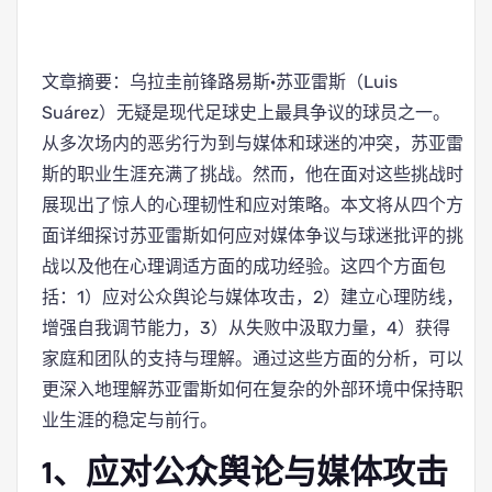
文章摘要：乌拉圭前锋路易斯·苏亚雷斯（Luis
Suárez）无疑是现代足球史上最具争议的球员之一。
从多次场内的恶劣行为到与媒体和球迷的冲突，苏亚雷
斯的职业生涯充满了挑战。然而，他在面对这些挑战时
展现出了惊人的心理韧性和应对策略。本文将从四个方
面详细探讨苏亚雷斯如何应对媒体争议与球迷批评的挑
战以及他在心理调适方面的成功经验。这四个方面包
括：1）应对公众舆论与媒体攻击，2）建立心理防线，
增强自我调节能力，3）从失败中汲取力量，4）获得
家庭和团队的支持与理解。通过这些方面的分析，可以
更深入地理解苏亚雷斯如何在复杂的外部环境中保持职
业生涯的稳定与前行。
1、应对公众舆论与媒体攻击