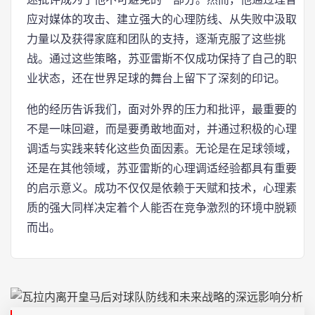
应对媒体的攻击、建立强大的心理防线、从失败中汲取
力量以及获得家庭和团队的支持，逐渐克服了这些挑
战。通过这些策略，苏亚雷斯不仅成功保持了自己的职
业状态，还在世界足球的舞台上留下了深刻的印记。
他的经历告诉我们，面对外界的压力和批评，最重要的
不是一味回避，而是要勇敢地面对，并通过积极的心理
调适与实践来转化这些负面因素。无论是在足球领域，
还是在其他领域，苏亚雷斯的心理调适经验都具有重要
的启示意义。成功不仅仅是依赖于天赋和技术，心理素
质的强大同样决定着个人能否在竞争激烈的环境中脱颖
而出。