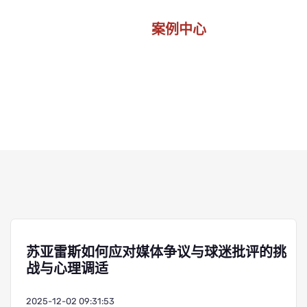
案例中心
首页
案例中心
苏亚雷斯如何应对媒体争议与球迷批评的挑
战与心理调适
2025-12-02 09:31:53