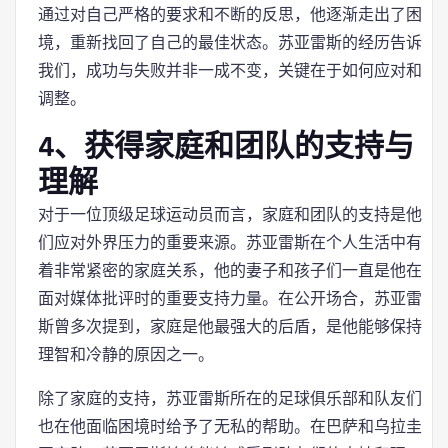
通过对自己严格的要求和不断的反思，他逐渐走出了困
境，重新找回了自己的最佳状态。苏亚雷斯的经历告诉
我们，成功与失败并非一成不变，关键在于如何应对和
调整。
4、获得家庭和团队的支持与
理解
对于一位顶级足球运动员而言，家庭和团队的支持是他
们应对外界压力的重要来源。苏亚雷斯在个人生活中有
着非常紧密的家庭关系，他的妻子和孩子们一直是他在
面对媒体批评时的重要支持力量。在公开场合，苏亚雷
斯曾多次提到，家庭是他最强大的后盾，是他能够保持
理智和冷静的原因之一。
除了家庭的支持，苏亚雷斯所在的足球俱乐部和队友们
也在他面临困境时给予了无私的帮助。在巴萨和乌拉圭