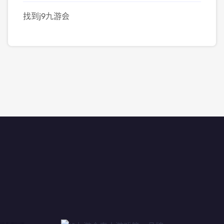
找到j9九游会