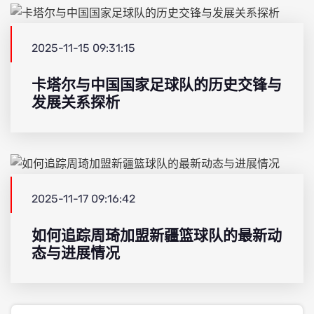
2025-11-15 09:31:15
卡塔尔与中国国家足球队的历史交锋与
发展关系探析
2025-11-17 09:16:42
如何追踪周琦加盟新疆篮球队的最新动
态与进展情况