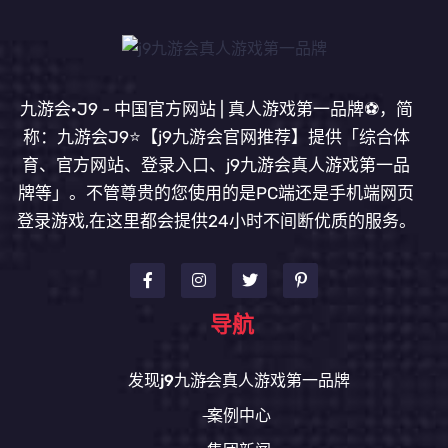
九游会·J9 - 中国官方网站 | 真人游戏第一品牌⚽️，简
称：九游会J9⭐️【j9九游会官网推荐】提供「综合体
育、官方网站、登录入口、j9九游会真人游戏第一品
牌等」。不管尊贵的您使用的是PC端还是手机端网页
登录游戏,在这里都会提供24小时不间断优质的服务。
导航
发现j9九游会真人游戏第一品牌
案例中心