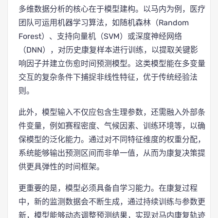
多维数据分析的核心在于模型建构。以马内为例，医疗
团队可运用机器学习算法，如随机森林（Random
Forest）、支持向量机（SVM）或深度神经网络
（DNN），对历史康复样本进行训练，以提取关键影
响因子并建立伤愈时间预测模型。这类模型能在多变量
交互的复杂条件下捕捉非线性特征，优于传统经验法
则。
此外，模型输入不仅应包含生理参数，还需融入外部条
件变量，例如赛程密度、气候因素、训练环境等，以确
保模型的泛化能力。通过对不同特征维度的权重分配，
系统能够输出预测区间而非单一值，从而为康复决策提
供更具弹性的时间框架。
更重要的是，模型必须具备自学习能力。在康复过程
中，新的监测数据会不断生成，通过持续训练与参数更
新，模型能够动态调整预测结果，实现对马内康复轨迹