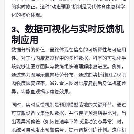
的实时修正。这种“动态预测”机制是现代体育康复科学
化的核心体现。
3、数据可视化与实时反馈机
制应用
数据分析的价值，最终体现在信息的可解释性与可应用
性。对于马内康复过程中的多维数据，科学的可视化手
段能够让医疗团队与教练组快速理解康复进度。例如，
通过热力图展示肌肉疲劳分布，通过趋势折线图呈现肌
肉强度恢复速率，通过雷达图对比康复前后身体机能差
异，均能直观揭示康复效果。
同时，实时反馈机制是预测模型落地的关键环节。通过
可穿戴设备收集运动数据，并与模型预测结果比对，当
出现异常偏差（如恢复速率下降或运动姿态异常）时，
系统可自动发出预警信号，提示调整训练计划。这种机