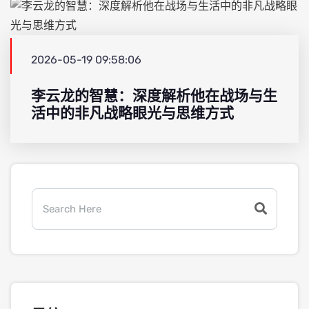
2026-05-19 09:58:06
李云龙的智慧：深度解析他在战场与生
活中的非凡战略眼光与思维方式