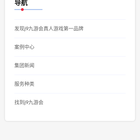
导航
发现j9九游会真人游戏第一品牌
案例中心
集团新闻
服务种类
找到j9九游会