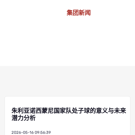
集团新闻
首页
集团新闻
朱利亚诺西蒙尼国家队处子球的意义与未来
潜力分析
2026-05-16 09:56:39