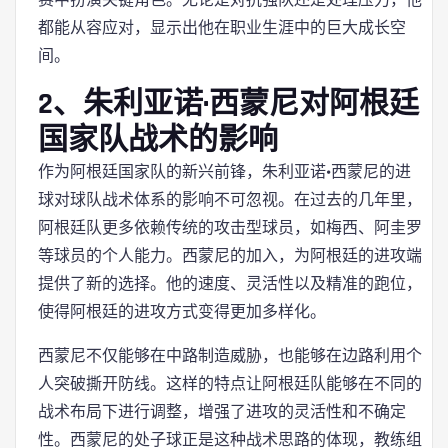
都能从容应对，显示出他在职业生涯中的巨大成长空
间。
2、朱利亚诺·西蒙尼对阿根廷
国家队战术的影响
作为阿根廷国家队的新兴前锋，朱利亚诺·西蒙尼的进
球对球队战术体系的影响不可忽视。在过去的几年里，
阿根廷队更多依赖传统的攻击型球员，如梅西、阿圭罗
等球员的个人能力。西蒙尼的加入，为阿根廷的进攻端
提供了新的选择。他的速度、灵活性以及精准的跑位，
使得阿根廷的进攻方式变得更加多样化。
西蒙尼不仅能够在中路制造威胁，也能够在边路利用个
人突破撕开防线。这样的特点让阿根廷队能够在不同的
战术布局下进行调整，增强了进攻的灵活性和不确定
性。西蒙尼的处子球正是这种战术思路的体现，教练组