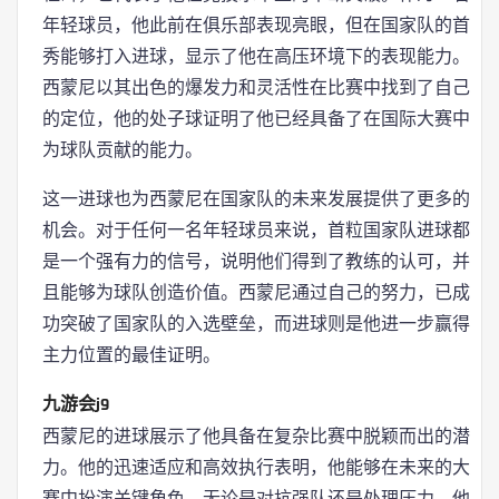
年轻球员，他此前在俱乐部表现亮眼，但在国家队的首
秀能够打入进球，显示了他在高压环境下的表现能力。
西蒙尼以其出色的爆发力和灵活性在比赛中找到了自己
的定位，他的处子球证明了他已经具备了在国际大赛中
为球队贡献的能力。
这一进球也为西蒙尼在国家队的未来发展提供了更多的
机会。对于任何一名年轻球员来说，首粒国家队进球都
是一个强有力的信号，说明他们得到了教练的认可，并
且能够为球队创造价值。西蒙尼通过自己的努力，已成
功突破了国家队的入选壁垒，而进球则是他进一步赢得
主力位置的最佳证明。
九游会j9
西蒙尼的进球展示了他具备在复杂比赛中脱颖而出的潜
力。他的迅速适应和高效执行表明，他能够在未来的大
赛中扮演关键角色。无论是对抗强队还是处理压力，他