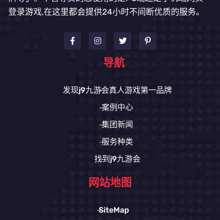
登录游戏,在这里都会提供24小时不间断优质的服务。
导航
发现j9九游会真人游戏第一品牌
案例中心
集团新闻
服务种类
找到j9九游会
网站地图
SiteMap