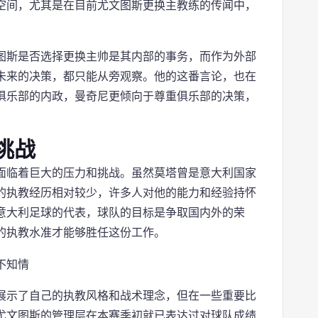
空间，尤其是在目前尤文图斯更换主教练的传闻中，
图斯是否选择更换主帅是其内部的事务，而作为外部
未来的决策，都只能从旁观察。他的这番言论，也在
俱乐部的内政，曼奇尼更倾向于尊重俱乐部的决策，
挑战
面临着巨大的压力和挑战。虽然莫塔曾是意大利国家
的执教经历相对较少，许多人对他的能力和经验持怀
意大利足球的代表，球队的目标是争取国内外的荣
的执教水准才能够胜任这份工作。
展示了自己的执教风格和战术理念，但在一些重要比
尤文图斯的管理层在本赛季初就已表达过对球队成绩