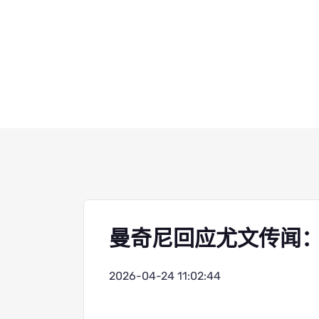
曼奇尼回应尤文传闻
2026-04-24 11:02:44