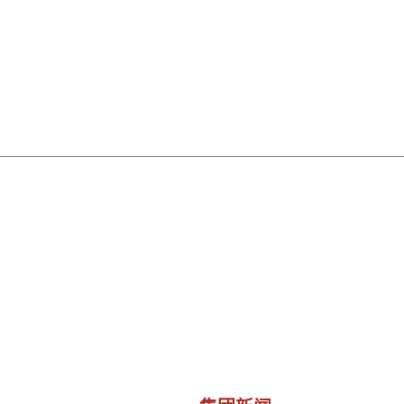
首页
发现j9九游会真人游戏第一品牌
案例中心
集团新闻