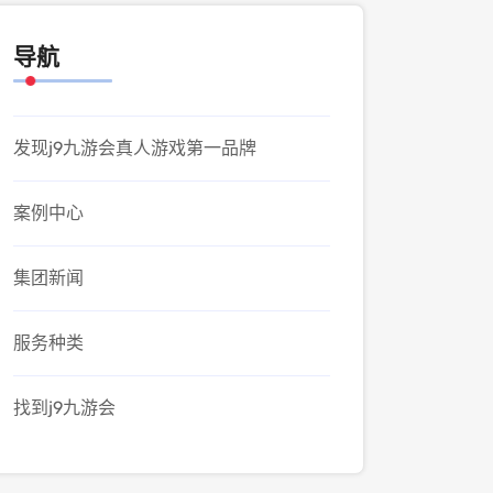
导航
发现j9九游会真人游戏第一品牌
案例中心
集团新闻
服务种类
找到j9九游会