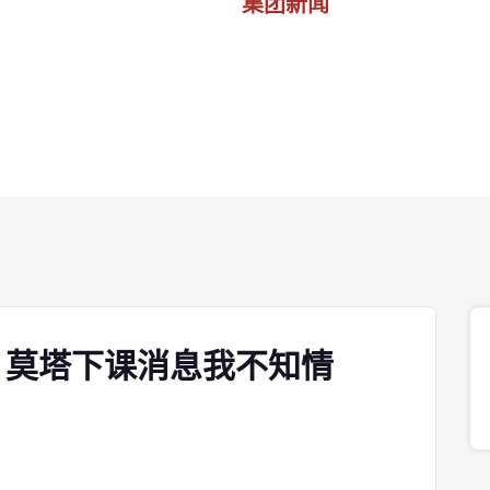
首页
集团新闻
：莫塔下课消息我不知情