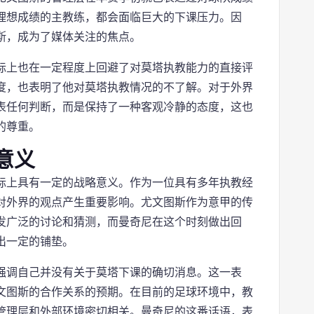
理想成绩的主教练，都会面临巨大的下课压力。因
斯，成为了媒体关注的焦点。
际上也在一定程度上回避了对莫塔执教能力的直接评
度，也表明了他对莫塔执教情况的不了解。对于外界
表任何判断，而是保持了一种客观冷静的态度，这也
的尊重。
意义
际上具有一定的战略意义。作为一位具有多年执教经
对外界的观点产生重要影响。尤文图斯作为意甲的传
发广泛的讨论和猜测，而曼奇尼在这个时刻做出回
出一定的铺垫。
强调自己并没有关于莫塔下课的确切消息。这一表
文图斯的合作关系的预期。在目前的足球环境中，教
管理层和外部环境密切相关。曼奇尼的这番话语，表