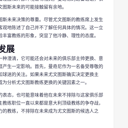
文图斯未来的可能接触留有余地。
图斯未来决策的尊重。尽管尤文图斯的教练席上发生
客观地陈述了自己并不了解任何具体的情况。这一立
验丰富教练的形象，突显了他冷静、理性的态度。
发展
一种澄清，它可能还会对未来的俱乐部主帅更换、意
涯产生一定影响。首先，曼奇尼作为一名备受尊敬的
和球迷的关注。如果未来尤文图斯确实决定更换主
成为分析尤文图斯教练更换的关键因素之一。
的表态，也可能意味着他在未来不排除与这家俱乐部
主教练职位一直以来都是意大利顶级教练的争夺战，
力的教练，不排除在未来成为尤文图斯的候选人之