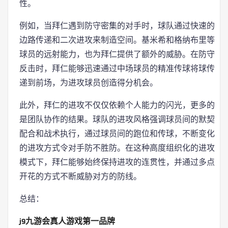
性。
例如，当拜仁遇到防守密集的对手时，球队通过快速的
边路传递和二次进攻来制造空间。基米希和格纳布里等
球员的远射能力，也为拜仁提供了额外的威胁。在防守
反击时，拜仁能够迅速通过中场球员的精准传球将球传
递到前场，为进攻球员创造得分机会。
此外，拜仁的进攻不仅仅依赖个人能力的闪光，更多的
是团队协作的结果。球队的进攻风格强调球员间的默契
配合和战术执行，通过球员间的跑位和传球，不断变化
的进攻方式令对手防不胜防。在这种高度组织化的进攻
模式下，拜仁能够始终保持进攻的连贯性，并通过多点
开花的方式不断威胁对方的防线。
总结：
j9九游会真人游戏第一品牌