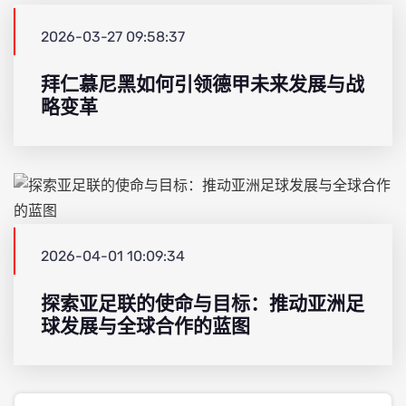
2026-03-27 09:58:37
拜仁慕尼黑如何引领德甲未来发展与战
略变革
2026-04-01 10:09:34
探索亚足联的使命与目标：推动亚洲足
球发展与全球合作的蓝图