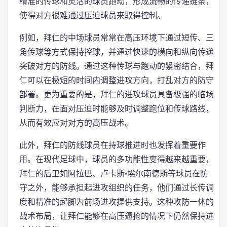
精准的传球和灵活的球员跑动，形成流畅的传递链条，
使得对方很难通过压迫球员来取得控制。
例如，拜仁的中场球员常常在高压环境下通过短传、三
角传球等方式保持控球，并通过快速的横向和纵向传递
突破对方的防线。通过这种传球与跑动的紧密结合，拜
仁可以在极短的时间内调整进攻方向，打乱对方的防守
部署。更为重要的是，拜仁的进攻球员具备极强的临场
判断力，在面对压迫时能够及时调整跑位和传球路线，
从而有效应对对方的高压战术。
此外，拜仁的防线球员在持球推进时也发挥着重要作
用。在现代足球中，球员的多功能性变得越来越重要，
拜仁的后卫如阿拉巴、卢卡斯·埃尔南德斯等球员在防
守之外，能够承担起进攻组织的任务，他们通过长传调
度和精准的起脚为前场进攻提供支持。这种攻防一体的
战术布局，让拜仁能够在高压逼抢的情况下仍然保持进