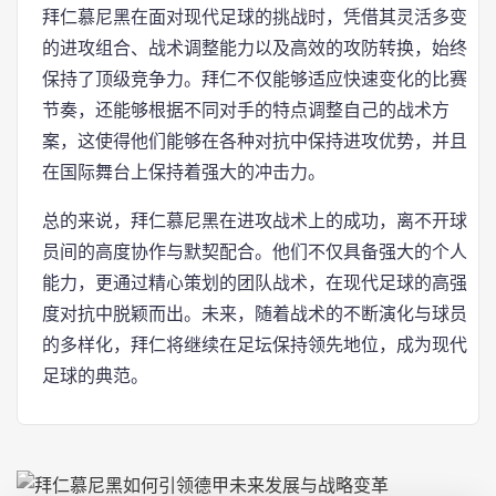
拜仁慕尼黑在面对现代足球的挑战时，凭借其灵活多变
的进攻组合、战术调整能力以及高效的攻防转换，始终
保持了顶级竞争力。拜仁不仅能够适应快速变化的比赛
节奏，还能够根据不同对手的特点调整自己的战术方
案，这使得他们能够在各种对抗中保持进攻优势，并且
在国际舞台上保持着强大的冲击力。
总的来说，拜仁慕尼黑在进攻战术上的成功，离不开球
员间的高度协作与默契配合。他们不仅具备强大的个人
能力，更通过精心策划的团队战术，在现代足球的高强
度对抗中脱颖而出。未来，随着战术的不断演化与球员
的多样化，拜仁将继续在足坛保持领先地位，成为现代
足球的典范。