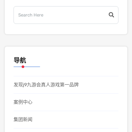
导航
发现j9九游会真人游戏第一品牌
案例中心
集团新闻