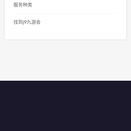
服务种类
找到j9九游会