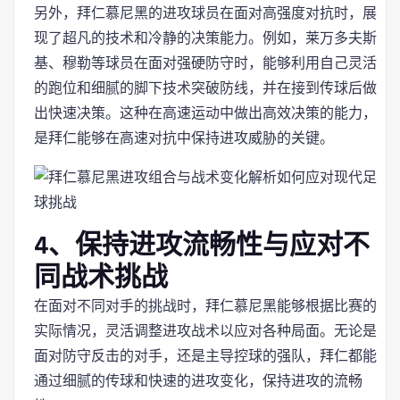
另外，拜仁慕尼黑的进攻球员在面对高强度对抗时，展
现了超凡的技术和冷静的决策能力。例如，莱万多夫斯
基、穆勒等球员在面对强硬防守时，能够利用自己灵活
的跑位和细腻的脚下技术突破防线，并在接到传球后做
出快速决策。这种在高速运动中做出高效决策的能力，
是拜仁能够在高速对抗中保持进攻威胁的关键。
4、保持进攻流畅性与应对不
同战术挑战
在面对不同对手的挑战时，拜仁慕尼黑能够根据比赛的
实际情况，灵活调整进攻战术以应对各种局面。无论是
面对防守反击的对手，还是主导控球的强队，拜仁都能
通过细腻的传球和快速的进攻变化，保持进攻的流畅