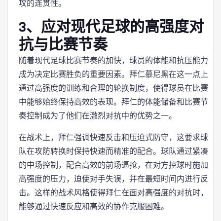
攻的连贯性。
3、应对现代足球的高强度对
抗与比赛节奏
随着现代足球比赛节奏的加快，球员的体能和抗压能力
成为决定比赛胜负的重要因素。拜仁慕尼黑在这一点上
通过高强度的训练和合理的轮换制度，使得球员在比赛
中能够始终保持高效的表现。拜仁的体能储备和比赛节
奏控制成为了他们在激烈对抗中的优势之一。
在战术上，拜仁强调快速反击和压迫式防守，这要求球
队在攻防转换时保持快速而精准的配合。球队通过紧凑
的中场控制，配合高效的前场逼抢，在对方控球时施加
高强度的压力，迫使对手失误，并在最短时间内进行反
击。这样的战术风格使得拜仁在面对高强度的对抗时，
能够通过快速反应和高效的协作克服困难。