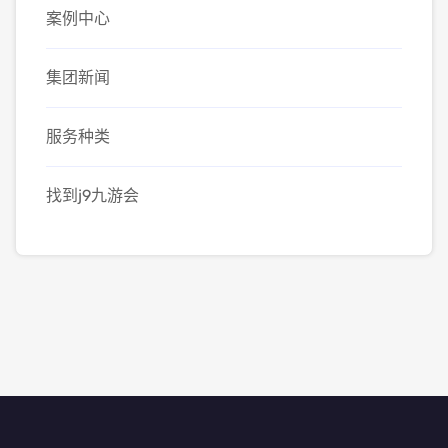
案例中心
集团新闻
服务种类
找到j9九游会