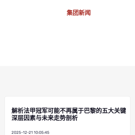
集团新闻
首页
集团新闻
解析法甲冠军可能不再属于巴黎的五大关键
深层因素与未来走势剖析
2025-12-21 10:05:45