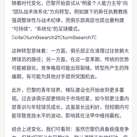
随着时代变化，巴黎开始尝试从“明星个人能力主导”向
“团队战术体系化”方向转型。例如旗下的新任执教教练
强调整体性与战术纪律，而俱乐部高层也提出要构建
“可持续”、“系统化”的足球模式。
citeturn0search21turn0search7
这种转型意味着：一方面，俱乐部正在清理过往依赖大
牌球员的路径；另一方面，在这一变革期，传统的优势
可能被弱化，竞争格局可能出现裂缝。转型所产生的阵
痛期，有可能为其他对手提供突围机会。
此外，巴黎的青年培养、梯队建设也开始收到更多重
视。过去该俱乐部更倾向于市场挖星，如今则更注重内
部青训与年轻球员成长。这虽是长远利好，但短期内可
能导致竞技水平的波动，影响其在法甲中维持霸权。
结合上述变化，我们可看到：虽然巴黎仍具备极强竞争