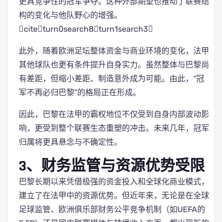
更具竞争性的冠军争夺。这种外部期望也推动了联赛结
构的变化与他队野心的增强。
citeturn0search8turn1search3
此外，随着欧洲足坛整体资金与商业环境的变化，法甲
其他球队也更有条件提升自身实力。虽然整体与巴黎尚
有差距，但缩小差距、制造意外成为可能。由此，“冠
军不再必归巴黎”的格局正在形成。
因此，巴黎在法甲的霸权地位不仅受到自身内部波动影
响，更受到整个联赛生态重塑的冲击。未来几年，冠军
归属将更具悬念与不确定性。
3、财务监管与资源优势受限
巴黎长期以来凭借极强的资金投入和全球化商业模式，
建立了在法甲中的资源优势。但近年来，无论是在全球
足球监管、欧洲俱乐部财务公平竞争机制（如UEFA的