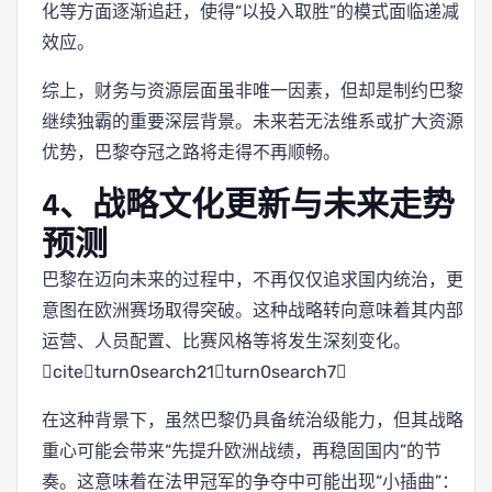
化等方面逐渐追赶，使得“以投入取胜”的模式面临递减
效应。
综上，财务与资源层面虽非唯一因素，但却是制约巴黎
继续独霸的重要深层背景。未来若无法维系或扩大资源
优势，巴黎夺冠之路将走得不再顺畅。
4、战略文化更新与未来走势
预测
巴黎在迈向未来的过程中，不再仅仅追求国内统治，更
意图在欧洲赛场取得突破。这种战略转向意味着其内部
运营、人员配置、比赛风格等将发生深刻变化。
citeturn0search21turn0search7
在这种背景下，虽然巴黎仍具备统治级能力，但其战略
重心可能会带来“先提升欧洲战绩，再稳固国内”的节
奏。这意味着在法甲冠军的争夺中可能出现“小插曲”：