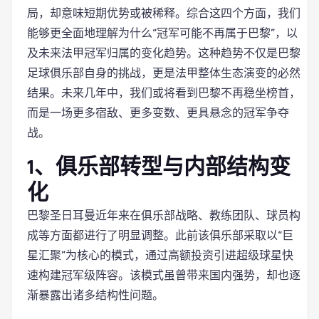
局，却意味短期优势或被稀释。综合这四个方面，我们
能够更全面地理解为什么“冠军可能不再属于巴黎”，以
及未来法甲冠军归属的变化趋势。这种趋势不仅是巴黎
足球俱乐部自身的挑战，更是法甲整体生态演变的必然
结果。未来几年中，我们或将看到巴黎不再稳坐榜首，
而是一场更多宿敌、更多变数、更具悬念的冠军争夺
战。
1、俱乐部转型与内部结构变
化
巴黎圣日耳曼近年来在俱乐部战略、教练团队、球员构
成等方面都进行了明显调整。此前该俱乐部采取以“巨
星汇聚”为核心的模式，通过高额投资引进超级球星快
速构建冠军级阵容。该模式虽曾带来国内强势，却也逐
渐暴露出诸多结构性问题。