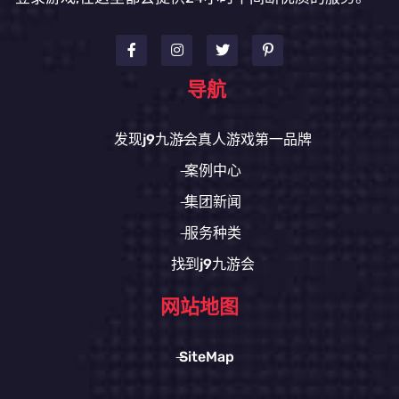
导航
发现j9九游会真人游戏第一品牌
案例中心
集团新闻
服务种类
找到j9九游会
网站地图
SiteMap