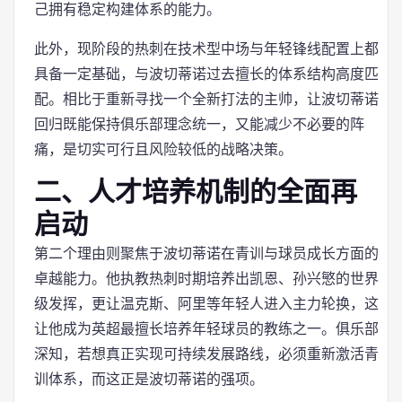
己拥有稳定构建体系的能力。
此外，现阶段的热刺在技术型中场与年轻锋线配置上都
具备一定基础，与波切蒂诺过去擅长的体系结构高度匹
配。相比于重新寻找一个全新打法的主帅，让波切蒂诺
回归既能保持俱乐部理念统一，又能减少不必要的阵
痛，是切实可行且风险较低的战略决策。
二、人才培养机制的全面再
启动
第二个理由则聚焦于波切蒂诺在青训与球员成长方面的
卓越能力。他执教热刺时期培养出凯恩、孙兴慜的世界
级发挥，更让温克斯、阿里等年轻人进入主力轮换，这
让他成为英超最擅长培养年轻球员的教练之一。俱乐部
深知，若想真正实现可持续发展路线，必须重新激活青
训体系，而这正是波切蒂诺的强项。