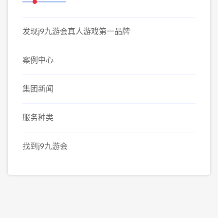
发现j9九游会真人游戏第一品牌
案例中心
集团新闻
服务种类
找到j9九游会