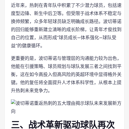
近年来，热刺在青年队中积累了不少潜力球员，包括速
度型边锋、新生中后卫等。但受限于战术体系不稳定与
换帅频繁，众多年轻球员缺乏明确成长路径。波切蒂诺
的回归能够重新建立清晰的成长阶梯，让青年才俊找到
自己的位置，从而形成“球员成长—体系强化—球队受
益”的健康循环。
更重要的是，波切蒂诺与管理层的沟通能力较为出色，
他能在引援策略、球员规划与球队发展三者之间找到平
衡，这在如今高投入但高风险的英超环境中显得格外关
键。他的复任将全面提升人才体系科学性，从根本上提
升热刺未来竞争力。
三、战术革新驱动球队再次