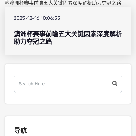
2025-12-16 10:06:33
澳洲杯赛事前瞻五大关键因素深度解析
助力夺冠之路
导航