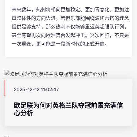
未来数年，热刺将朝向更加稳定、更加青春化、更加注
重整体性的方向迈进。若俱乐部能围绕波切蒂诺的理念
提供足够支持，那么热刺不仅能够重返英超强队行列，
甚至有望再次向欧洲舞台发起冲击。这次回归，不只是
一次重逢，更可能是一段新时代的正式开启。
2025-12-12 11:02:47
欧足联为何对英格兰队夺冠前景充满信
心分析