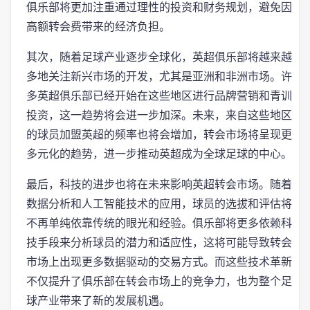
俱乐部将更加注重通过理性的投资和财务规划，避免因
高额转会费带来的经济负担。
其次，随着足球产业逐步全球化，英超俱乐部将越来越
多地关注新兴市场的开发，尤其是亚洲和非洲市场。许
多英超俱乐部已经开始在这些地区进行品牌营销和青训
投资，这一趋势将会进一步加深。未来，来自这些地区
的球员加盟英超的频率也将会增加，转会市场将呈现更
多元化的趋势，进一步推动英超成为全球足球的中心。
最后，科技的进步也将在未来影响英超转会市场。随着
数据分析和人工智能技术的应用，球员的选拔和评估将
不再单纯依靠传统的眼光和经验。俱乐部将更多依赖科
技手段来分析球员的潜力和适应性，这将可能导致转会
市场上出现更多数据驱动的交易方式。而这些技术革新
不仅提升了俱乐部在转会市场上的竞争力，也为整个足
球产业带来了新的发展机遇。