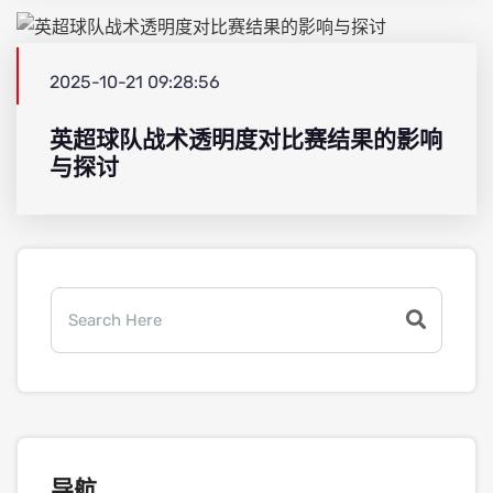
2025-10-21 09:28:56
英超球队战术透明度对比赛结果的影响
与探讨
导航