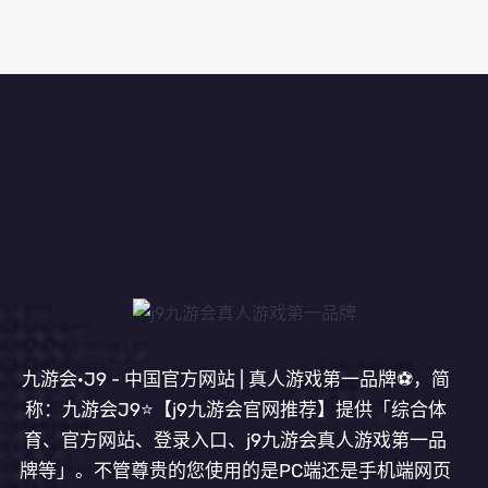
九游会·J9 - 中国官方网站 | 真人游戏第一品牌⚽️，简
称：九游会J9⭐️【j9九游会官网推荐】提供「综合体
育、官方网站、登录入口、j9九游会真人游戏第一品
牌等」。不管尊贵的您使用的是PC端还是手机端网页