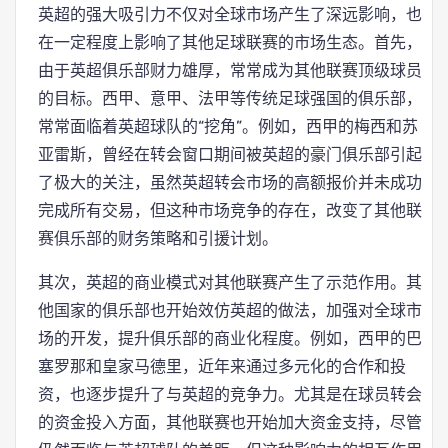
英超的强大吸引力不仅对全球市场产生了深远影响，也
在一定程度上影响了其他足球联赛的市场生态。首先，
由于英超俱乐部财力雄厚，常常成为其他联赛顶级球员
的目标。西甲、意甲、法甲等传统足球强国的俱乐部，
常常面临着英超球队的“挖角”。例如，西甲的梅西和苏
亚雷斯，曾经在转会窗口期间被英超的豪门俱乐部引起
了极大的关注，虽然英超转会市场的高额报价并未成功
完成所有交易，但这种市场竞争的存在，改变了其他联
赛俱乐部的财务策略和引援计划。
其次，英超的商业模式对其他联赛产生了示范作用。其
他国家的俱乐部也开始效仿英超的做法，加强对全球市
场的开发，提升俱乐部的商业化程度。例如，西甲的巴
塞罗那和皇家马德里，近年来通过多元化的合作和投
资，也逐步提升了与英超的竞争力。尤其是在球员转会
的资金投入方面，其他联赛也开始加大资金支持，尽管