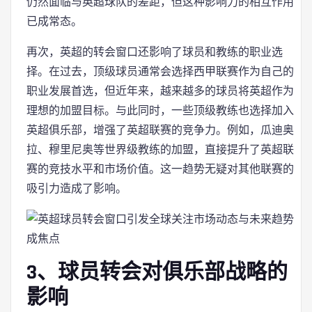
仍然面临与英超球队的差距，但这种影响力的相互作用
已成常态。
再次，英超的转会窗口还影响了球员和教练的职业选
择。在过去，顶级球员通常会选择西甲联赛作为自己的
职业发展首选，但近年来，越来越多的球员将英超作为
理想的加盟目标。与此同时，一些顶级教练也选择加入
英超俱乐部，增强了英超联赛的竞争力。例如，瓜迪奥
拉、穆里尼奥等世界级教练的加盟，直接提升了英超联
赛的竞技水平和市场价值。这一趋势无疑对其他联赛的
吸引力造成了影响。
3、球员转会对俱乐部战略的
影响