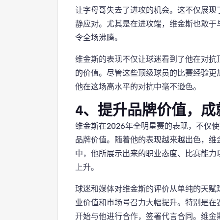
让字母哥失去了进攻的机会。这不仅展现
静应对。尤其是在进攻端，维金斯也敢于
令全场沸腾。
维金斯的表现不仅让球迷看到了他在对抗
的价值。尽管这些顶级球员的比赛经验更
他在这场高水平的对抗中毫不逊色。
4、提升品牌价值，成
维金斯在2026年全明星赛的表现，不仅
品牌价值。随着他的表现越来越出色，维
中，他所展示出来的职业态度、比赛能力
上升。
球迷和媒体对维金斯的评价从单纯的天赋球
业价值和市场号召力大幅提升。特别是在
开始与他进行合作，签署代言合同。维金斯