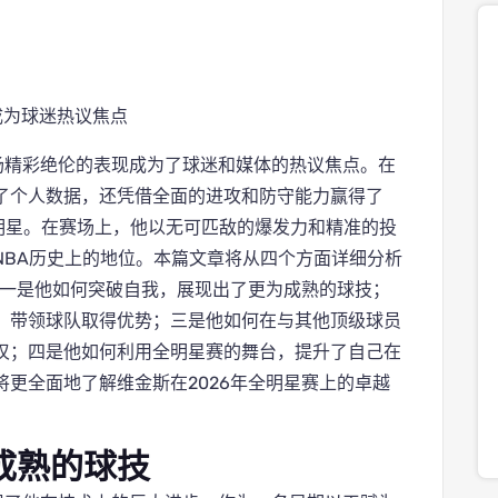
一场精彩绝伦的表现成为了球迷和媒体的热议焦点。在
了个人数据，还凭借全面的进攻和防守能力赢得了
明星。在赛场上，他以无可匹敌的爆发力和精准的投
NBA历史上的地位。本篇文章将从四个方面详细分析
：一是他如何突破自我，展现出了更为成熟的球技；
，带领球队取得优势；三是他如何在与其他顶级球员
叹；四是他如何利用全明星赛的舞台，提升了自己在
更全面地了解维金斯在2026年全明星赛上的卓越
成熟的球技