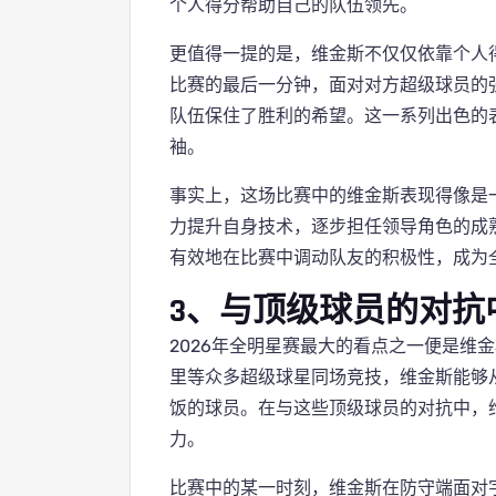
个人得分帮助自己的队伍领先。
更值得一提的是，维金斯不仅仅依靠个人
比赛的最后一分钟，面对对方超级球员的
队伍保住了胜利的希望。这一系列出色的
袖。
事实上，这场比赛中的维金斯表现得像是
力提升自身技术，逐步担任领导角色的成
有效地在比赛中调动队友的积极性，成为
3、与顶级球员的对抗
2026年全明星赛最大的看点之一便是维
里等众多超级球星同场竞技，维金斯能够
饭的球员。在与这些顶级球员的对抗中，
力。
比赛中的某一时刻，维金斯在防守端面对