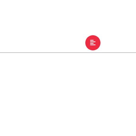
集团新闻
服务种类
找到j9九游会