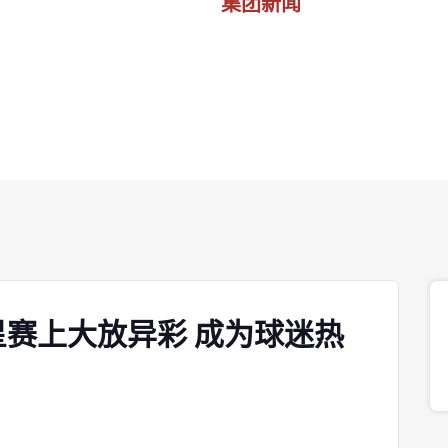
首页
集团新闻
星赛上大放异彩 成为球迷热